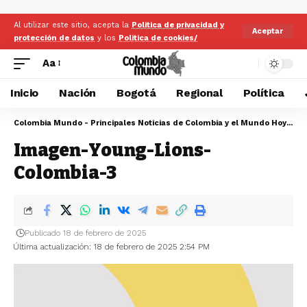
Al utilizar este sitio, acepta la
Politica de privacidad y
Aceptar
protección de datos
y los
Politica de cookies/
Aa
Inicio
Nación
Bogotá
Regional
Política
Colombia Mundo - Principales Noticias de Colombia y el Mundo Hoy
>
Im
Imagen-Young-Lions-
Colombia-3
Publicado 18 de febrero de 2025
Última actualización: 18 de febrero de 2025 2:54 PM