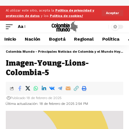
Al utilizar este sitio, acepta la
Politica de privacidad y
Aceptar
protección de datos
y los
Politica de cookies/
Aa
Inicio
Nación
Bogotá
Regional
Política
Colombia Mundo - Principales Noticias de Colombia y el Mundo Hoy
>
Im
Imagen-Young-Lions-
Colombia-5
Publicado 18 de febrero de 2025
Última actualización: 18 de febrero de 2025 2:54 PM