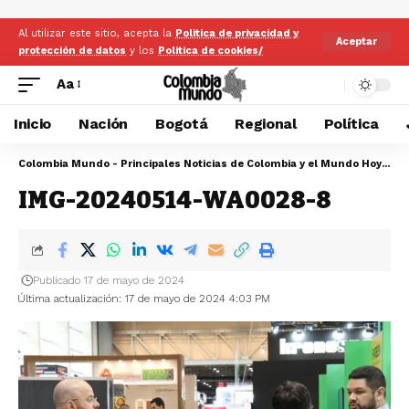
Al utilizar este sitio, acepta la
Politica de privacidad y
Aceptar
protección de datos
y los
Politica de cookies/
Aa
Inicio
Nación
Bogotá
Regional
Política
Colombia Mundo - Principales Noticias de Colombia y el Mundo Hoy
>
IM
IMG-20240514-WA0028-8
Publicado 17 de mayo de 2024
Última actualización: 17 de mayo de 2024 4:03 PM