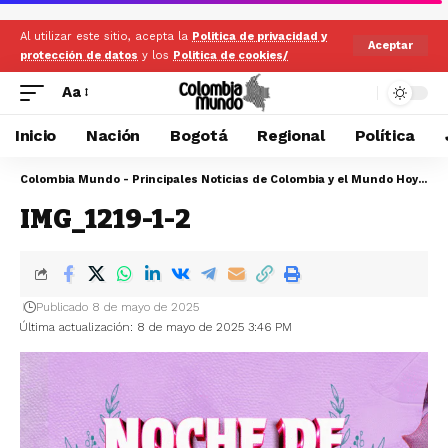
Al utilizar este sitio, acepta la
Politica de privacidad y
Aceptar
protección de datos
y los
Politica de cookies/
Aa
Inicio
Nación
Bogotá
Regional
Política
Colombia Mundo - Principales Noticias de Colombia y el Mundo Hoy
>
IM
IMG_1219-1-2
Publicado 8 de mayo de 2025
Última actualización: 8 de mayo de 2025 3:46 PM