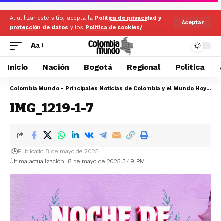
Al utilizar este sitio, acepta la
Politica de privacidad y
Aceptar
protección de datos
y los
Politica de cookies/
Aa
Inicio
Nación
Bogotá
Regional
Política
Colombia Mundo - Principales Noticias de Colombia y el Mundo Hoy
>
IM
IMG_1219-1-7
Publicado 8 de mayo de 2025
Última actualización: 8 de mayo de 2025 3:49 PM