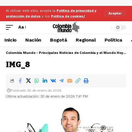
Al utilizar este sitio, acepta la
Politica de privacidad y
Aceptar
protección de datos
y los
Politica de cookies/
Aa
Inicio
Nación
Bogotá
Regional
Política
Colombia Mundo - Principales Noticias de Colombia y el Mundo Hoy
>
IM
IMG_8
Publicado 30 de enero de 2026
Última actualización: 30 de enero de 2026 7:41 PM