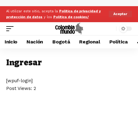
Al utilizar este sitio, acepta la
Politica de privacidad y
Aceptar
protección de datos
y los
Politica de cookies/
Inicio
Nación
Bogotá
Regional
Política
Ingresar
[wpuf-login]
Post Views:
2