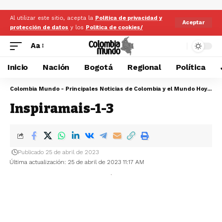
Al utilizar este sitio, acepta la
Politica de privacidad y
Aceptar
protección de datos
y los
Politica de cookies/
Aa
Inicio
Nación
Bogotá
Regional
Política
Colombia Mundo - Principales Noticias de Colombia y el Mundo Hoy
>
In
Inspiramais-1-3
Publicado 25 de abril de 2023
Última actualización: 25 de abril de 2023 11:17 AM