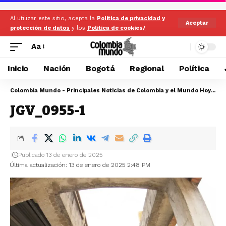
Al utilizar este sitio, acepta la
Politica de privacidad y
Aceptar
protección de datos
y los
Politica de cookies/
Aa
Inicio
Nación
Bogotá
Regional
Política
Colombia Mundo - Principales Noticias de Colombia y el Mundo Hoy
>
JG
JGV_0955-1
Publicado 13 de enero de 2025
Última actualización: 13 de enero de 2025 2:48 PM