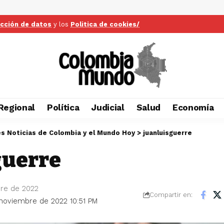
ección de datos
y los
Politica de cookies/
Regional
Política
Judicial
Salud
Economía
es Noticias de Colombia y el Mundo Hoy
>
juanluisguerre
guerre
bre de 2022
Compartir en:
 noviembre de 2022 10:51 PM