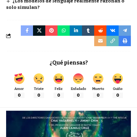
¿Los modelos de lenguaje realmente razonan o
solo simulan?
¿Qué piensas?
Amor
Triste
Feliz
Enfadado
Muerto
Guiño
0
0
0
0
0
0