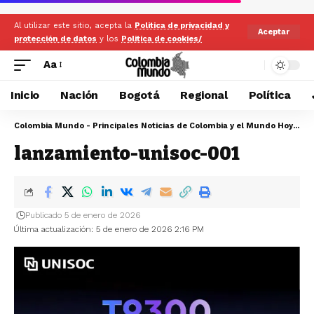
Al utilizar este sitio, acepta la
Politica de privacidad y
Aceptar
protección de datos
y los
Politica de cookies/
Aa
Inicio
Nación
Bogotá
Regional
Política
Colombia Mundo - Principales Noticias de Colombia y el Mundo Hoy
>
la
lanzamiento-unisoc-001
Publicado 5 de enero de 2026
Última actualización: 5 de enero de 2026 2:16 PM