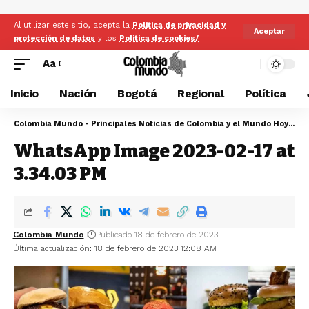
Al utilizar este sitio, acepta la
Politica de privacidad y
Aceptar
protección de datos
y los
Politica de cookies/
Aa
Inicio
Nación
Bogotá
Regional
Política
Colombia Mundo - Principales Noticias de Colombia y el Mundo Hoy
>
Bo
WhatsApp Image 2023-02-17 at
3.34.03 PM
Colombia Mundo
Publicado 18 de febrero de 2023
Última actualización: 18 de febrero de 2023 12:08 AM