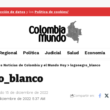
ección de datos
y los
Politica de cookies/
Regional
Política
Judicial
Salud
Economía
es Noticias de Colombia y el Mundo Hoy
>
logonegro_blanco
o_blanco
ado 15 de diciembre de 2022
Compartir en:
 diciembre de 2022 5:37 AM