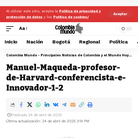
Al utilizar este sitio, acepta la
Politica de privacidad y
Aceptar
protección de datos
y los
Politica de cookies/
Aa
Inicio
Nación
Bogotá
Regional
Política
Colombia Mundo - Principales Noticias de Colombia y el Mundo Hoy
>
Ma
Manuel-Maqueda-profesor-
de-Harvard-conferencista-e-
Innovador-1-2
Publicado 24 de abril de 2025
Última actualización: 24 de abril de 2025 3:14 PM