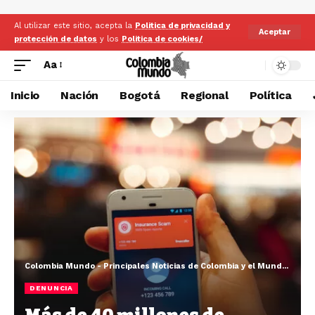
Al utilizar este sitio, acepta la
Politica de privacidad y
Aceptar
protección de datos
y los
Politica de cookies/
Aa
Inicio
Nación
Bogotá
Regional
Política
Colombia Mundo - Principales Noticias de Colombia y el Mundo Hoy
>
DENUNCIA