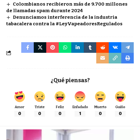
Colombianos recibieron más de 9.700 millones
de llamadas spam durante 2024
Denunciamos interferencia de la industria
tabacalera contra la #LeyVapeadoresRegulados
¿Qué piensas?
Amor
Triste
Feliz
Enfadado
Muerto
Guiño
0
0
0
1
0
0