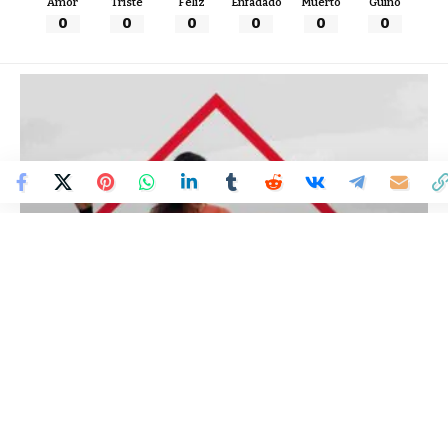
Amor
Triste
Feliz
Enfadado
Muerto
Guiño
0
0
0
0
0
0
Colombia Mundo - Principales Noticias de Colombia y el Mundo Hoy
>
MODA
Fibras avanzadas y
sostenibles que transforman
la industria textil