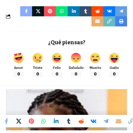
¿Qué piensas?
Amor
Triste
Feliz
Enfadado
Muerto
Guiño
0
0
0
0
0
0