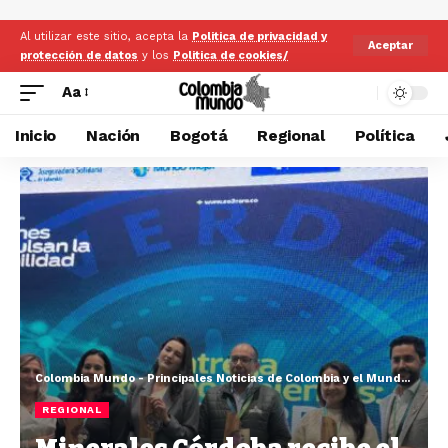
Al utilizar este sitio, acepta la
Politica de privacidad y
Aceptar
protección de datos
y los
Politica de cookies/
Aa
Inicio
Nación
Bogotá
Regional
Política
Colombia Mundo - Principales Noticias de Colombia y el Mundo Hoy
>
REGIONAL