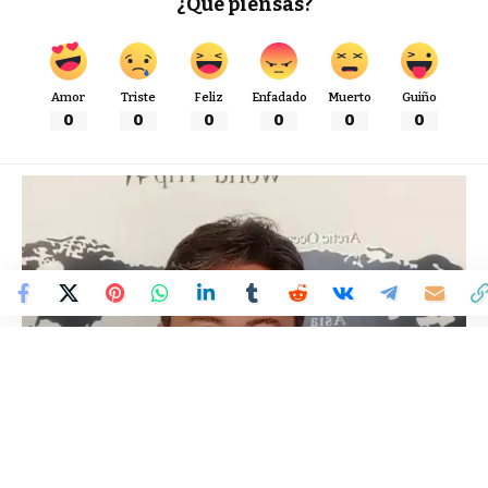
¿Qué piensas?
Amor
Triste
Feliz
Enfadado
Muerto
Guiño
0
0
0
0
0
0
Colombia Mundo - Principales Noticias de Colombia y el Mundo Hoy
>
POLÍTICA
Colombia debe construir un