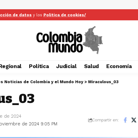
ección de datos
y los
Politica de cookies/
Regional
Política
Judicial
Salud
Economía
es Noticias de Colombia y el Mundo Hoy
>
Miraculous_03
us_03
e de 2024
Compartir en:
 noviembre de 2024 9:05 PM