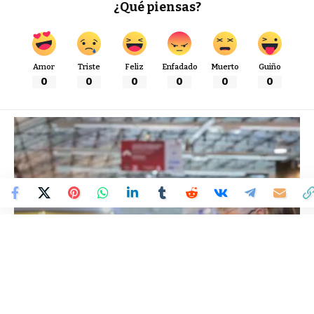
¿Qué piensas?
Amor
Triste
Feliz
Enfadado
Muerto
Guiño
0
0
0
0
0
0
Colombia Mundo - Principales Noticias de Colombia y el Mundo Hoy
>
MUNDO