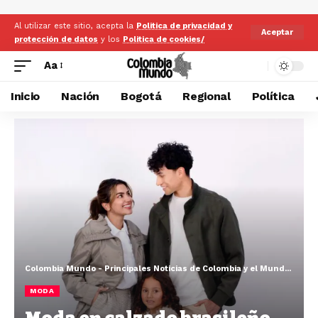
Al utilizar este sitio, acepta la
Politica de privacidad y
Aceptar
protección de datos
y los
Politica de cookies/
Aa
Inicio
Nación
Bogotá
Regional
Política
Colombia Mundo - Principales Noticias de Colombia y el Mundo Hoy
>
MODA