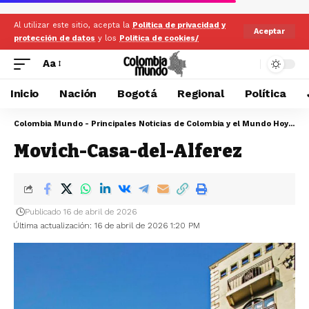
Al utilizar este sitio, acepta la
Politica de privacidad y
Aceptar
protección de datos
y los
Politica de cookies/
Aa
Inicio
Nación
Bogotá
Regional
Política
Colombia Mundo - Principales Noticias de Colombia y el Mundo Hoy
>
Mo
Movich-Casa-del-Alferez
Publicado 16 de abril de 2026
Última actualización: 16 de abril de 2026 1:20 PM