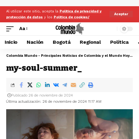
Al utilizar este sitio, acepta la
Politica de privacidad y
Aceptar
protección de datos
y los
Politica de cookies/
Aa
Inicio
Nación
Bogotá
Regional
Política
Colombia Mundo - Principales Noticias de Colombia y el Mundo Hoy
>
my
my-soul-summer_
Publicado 26 de noviembre de 2024
Última actualización: 26 de noviembre de 2024 11:17 AM