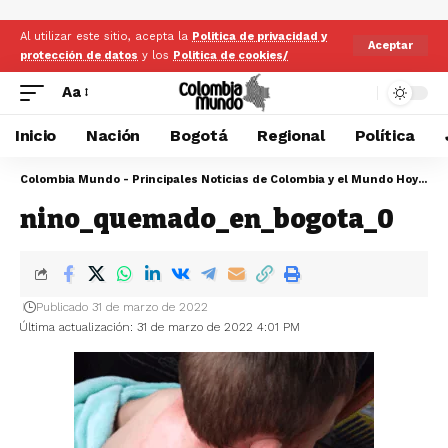
Al utilizar este sitio, acepta la
Politica de privacidad y
Aceptar
protección de datos
y los
Politica de cookies/
Aa
Inicio
Nación
Bogotá
Regional
Política
Colombia Mundo - Principales Noticias de Colombia y el Mundo Hoy
>
ni
nino_quemado_en_bogota_0
Publicado 31 de marzo de 2022
Última actualización: 31 de marzo de 2022 4:01 PM