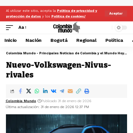
Al utilizar este sitio, acepta la
Politica de privacidad y
Aceptar
protección de datos
y los
Politica de cookies/
Aa
Inicio
Nación
Bogotá
Regional
Política
Colombia Mundo - Principales Noticias de Colombia y el Mundo Hoy
>
Nu
Nuevo-Volkswagen-Nivus-
rivales
Colombia Mundo
Publicado 31 de enero de 2026
Última actualización: 31 de enero de 2026 12:37 PM