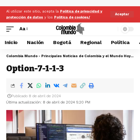
Al utilizar este sitio, acepta la
Politica de privacidad y
Aceptar
protección de datos
y los
Politica de cookies/
Aa
Inicio
Nación
Bogotá
Regional
Política
Colombia Mundo - Principales Noticias de Colombia y el Mundo Hoy
>
Op
Option-7-1-1-3
Publicado 8 de abril de 2024
Última actualización: 8 de abril de 2024 5:20 PM