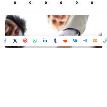
0
0
0
0
0
0
Colombia Mundo - Principales Noticias de Colombia y el Mundo Hoy
>
NACIÓN
Importante Multinacional
abre proceso de selección de
personal en Colombia para
2026