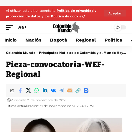
Al utilizar este sitio, acepta la
Politica de privacidad y
Aceptar
protección de datos
y los
Politica de cookies/
Aa
Inicio
Nación
Bogotá
Regional
Política
Colombia Mundo - Principales Noticias de Colombia y el Mundo Hoy
>
Pi
Pieza-convocatoria-WEF-
Regional
Publicado 11 de noviembre de 2025
Última actualización: 11 de noviembre de 2025 4:15 PM