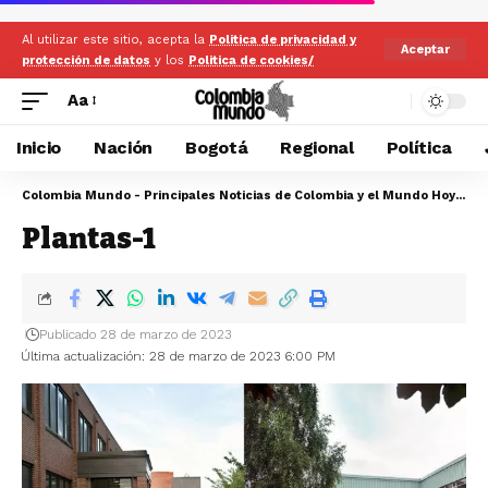
Al utilizar este sitio, acepta la
Politica de privacidad y
Aceptar
protección de datos
y los
Politica de cookies/
Aa
Inicio
Nación
Bogotá
Regional
Política
Colombia Mundo - Principales Noticias de Colombia y el Mundo Hoy
>
Pl
Plantas-1
Publicado 28 de marzo de 2023
Última actualización: 28 de marzo de 2023 6:00 PM