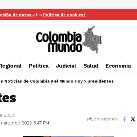
ección de datos
y los
Politica de cookies/
Regional
Política
Judicial
Salud
Economía
es Noticias de Colombia y el Mundo Hoy
>
presidentes
tes
de 2022
Compartir en:
 marzo de 2022 6:47 PM