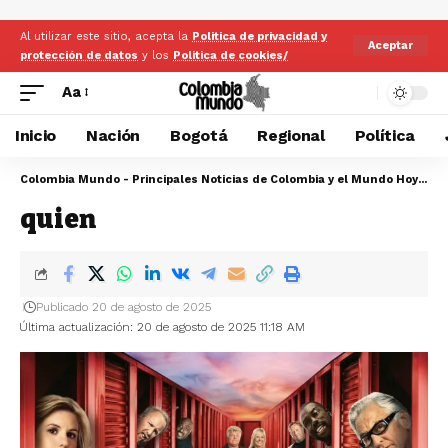
Al utilizar este sitio, acepta la
Politica de privacidad y
Aceptar
protección de datos
y los
Politica de cookies/
Aa
Inicio
Nación
Bogotá
Regional
Política
Colombia Mundo - Principales Noticias de Colombia y el Mundo Hoy
>
qu
quien
Publicado 20 de agosto de 2025
Última actualización: 20 de agosto de 2025 11:18 AM