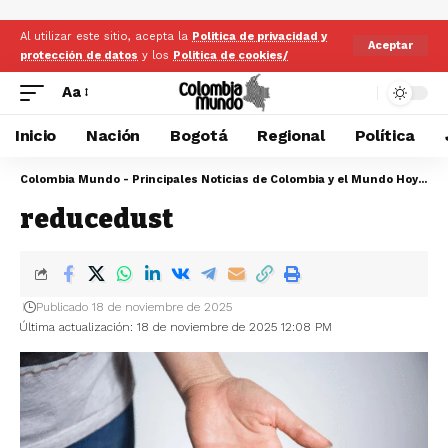
Al utilizar este sitio, acepta la
Politica de privacidad y
Aceptar
protección de datos
y los
Politica de cookies/
Aa
Inicio
Nación
Bogotá
Regional
Política
Colombia Mundo - Principales Noticias de Colombia y el Mundo Hoy
>
re
reducedust
Publicado 18 de noviembre de 2025
Última actualización: 18 de noviembre de 2025 12:08 PM