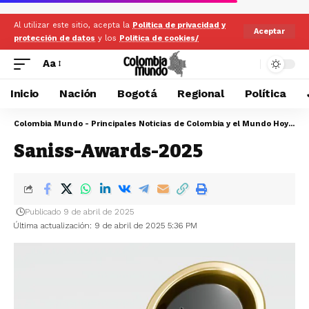
Al utilizar este sitio, acepta la
Politica de privacidad y
Aceptar
protección de datos
y los
Politica de cookies/
Aa
Inicio
Nación
Bogotá
Regional
Política
Colombia Mundo - Principales Noticias de Colombia y el Mundo Hoy
>
Sa
Saniss-Awards-2025
Publicado 9 de abril de 2025
Última actualización: 9 de abril de 2025 5:36 PM