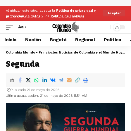
Al utilizar este sitio, acepta la
Politica de privacidad y
Aceptar
protección de datos
y los
Politica de cookies/
Aa
Inicio
Nación
Bogotá
Regional
Política
Colombia Mundo - Principales Noticias de Colombia y el Mundo Hoy
>
Se
Segunda
Publicado 21 de mayo de 2026
Última actualización: 21 de mayo de 2026 11:54 AM