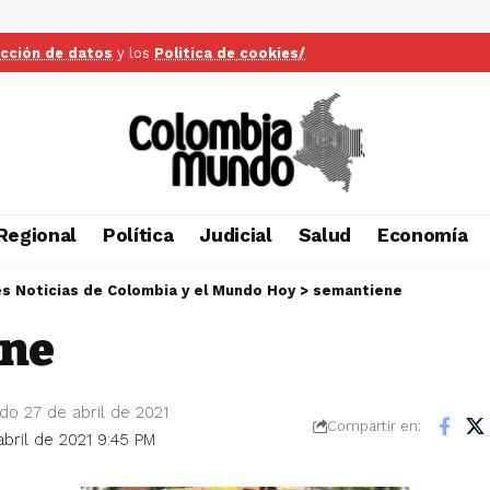
ección de datos
y los
Politica de cookies/
Regional
Política
Judicial
Salud
Economía
es Noticias de Colombia y el Mundo Hoy
>
semantiene
ene
do 27 de abril de 2021
Compartir en:
abril de 2021 9:45 PM