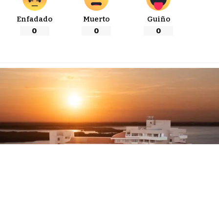
Enfadado
Muerto
Guiño
0
0
0