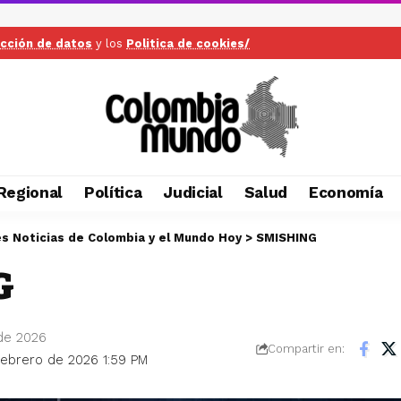
ección de datos
y los
Politica de cookies/
Regional
Política
Judicial
Salud
Economía
es Noticias de Colombia y el Mundo Hoy
>
SMISHING
G
 de 2026
Compartir en:
 febrero de 2026 1:59 PM