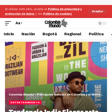
Al utilizar este sitio, acepta la
Politica de privacidad y
Aceptar
protección de datos
y los
Politica de cookies/
Aa
Inicio
Nación
Bogotá
Regional
Política
Colombia Mundo - Principales Noticias de Colombia y el Mundo Hoy
>
ENTRETENIMIENTO