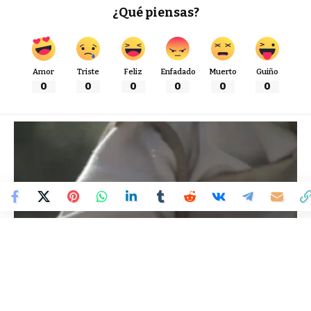
¿Qué piensas?
Amor
Triste
Feliz
Enfadado
Muerto
Guiño
0
0
0
0
0
0
Colombia Mundo - Principales Noticias de Colombia y el Mundo Hoy
>
ENTRETENIMIENTO