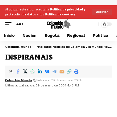
Al utilizar este sitio, acepta la
Politica de privacidad y
Aceptar
protección de datos
y los
Politica de cookies/
Aa
Inicio
Nación
Bogotá
Regional
Política
Colombia Mundo - Principales Noticias de Colombia y el Mundo Hoy
>
Mu
INSPIRAMAIS
Colombia Mundo
Publicado 29 de enero de 2024
Última actualización: 29 de enero de 2024 4:45 PM