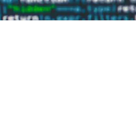
y el Mundo Hoy
>
Tecnología
>
¿Los modelos de lenguaje realmen
de lenguaje realm