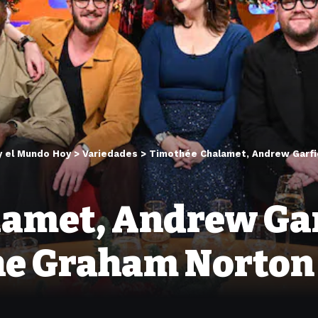
y el Mundo Hoy
>
Variedades
>
Timothée Chalamet, Andrew Garfi
amet, Andrew Garf
The Graham Norto