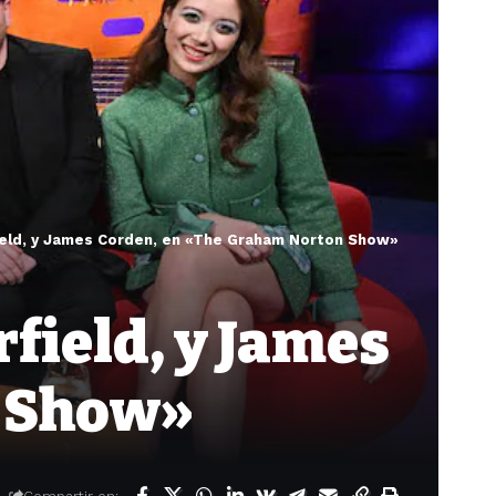
eld, y James Corden, en «The Graham Norton Show»
ield, y James
n Show»