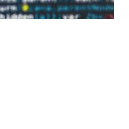
te razonan o solo simulan?
ente razonan o