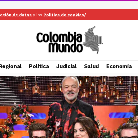
ección de datos
y los
Politica de cookies/
Regional
Política
Judicial
Salud
Economía