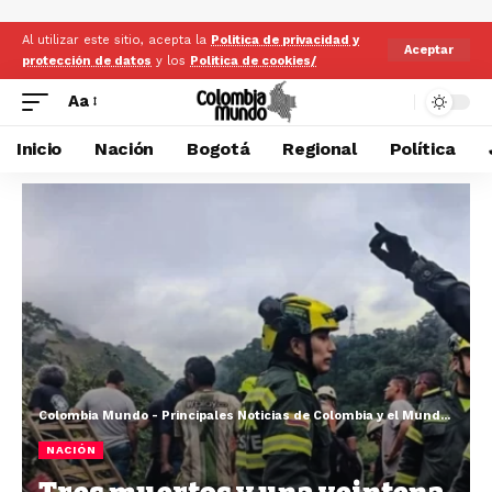
Al utilizar este sitio, acepta la
Politica de privacidad y
Aceptar
protección de datos
y los
Politica de cookies/
Aa
Inicio
Nación
Bogotá
Regional
Política
Colombia Mundo - Principales Noticias de Colombia y el Mundo Hoy
>
NACIÓN