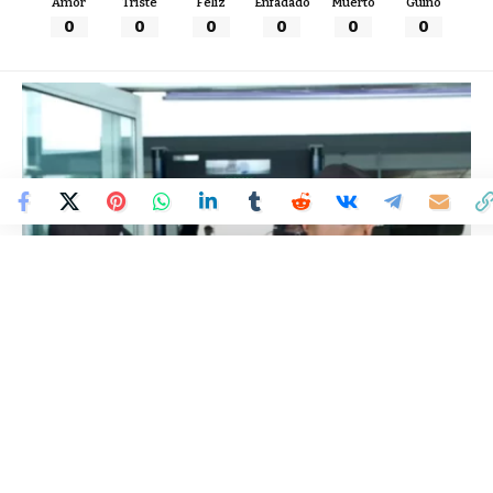
Amor
Triste
Feliz
Enfadado
Muerto
Guiño
0
0
0
0
0
0
Colombia Mundo - Principales Noticias de Colombia y el Mundo Hoy
>
JUDICIAL
Aerocivil bajo la lupa de la
Contraloría General de la
República.