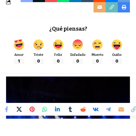
¿Qué piensas?
Amor
Triste
Feliz
Enfadado
Muerto
Guiño
1
0
0
0
0
0