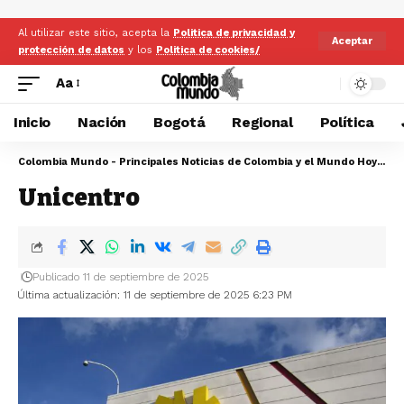
Al utilizar este sitio, acepta la
Politica de privacidad y
Aceptar
protección de datos
y los
Politica de cookies/
Aa
Inicio
Nación
Bogotá
Regional
Política
Colombia Mundo - Principales Noticias de Colombia y el Mundo Hoy
>
Un
Unicentro
Publicado 11 de septiembre de 2025
Última actualización: 11 de septiembre de 2025 6:23 PM