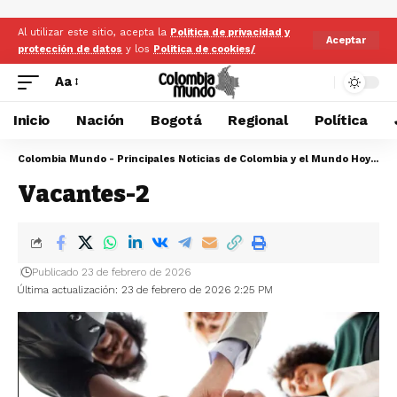
Al utilizar este sitio, acepta la
Politica de privacidad y
Aceptar
protección de datos
y los
Politica de cookies/
Aa
Inicio
Nación
Bogotá
Regional
Política
Colombia Mundo - Principales Noticias de Colombia y el Mundo Hoy
>
Va
Vacantes-2
Publicado 23 de febrero de 2026
Última actualización: 23 de febrero de 2026 2:25 PM