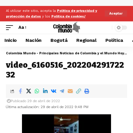
Al utilizar este sitio, acepta la
Politica de privacidad y
Aceptar
protección de datos
y los
Politica de cookies/
Aa
Inicio
Nación
Bogotá
Regional
Política
Colombia Mundo - Principales Noticias de Colombia y el Mundo Hoy
>
vi
video_6160516_202204291722
32
Publicado 29 de abril de 2022
Última actualización: 29 de abril de 2022 9:48 PM