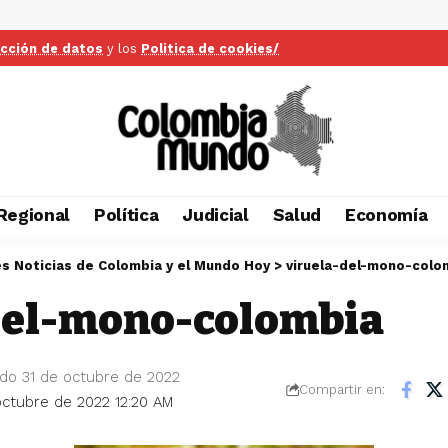
ección de datos
y los
Politica de cookies/
Regional
Política
Judicial
Salud
Economía
es Noticias de Colombia y el Mundo Hoy
>
viruela-del-mono-colo
del-mono-colombia
ado 31 de octubre de 2022
Compartir en:
 octubre de 2022 12:20 AM