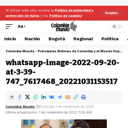
Al utilizar este sitio, acepta la
Politica de privacidad y
Aceptar
protección de datos
y los
Politica de cookies/
Aa
Inicio
Nación
Bogotá
Regional
Política
Colombia Mundo - Principales Noticias de Colombia y el Mundo Hoy
>
wh
whatsapp-image-2022-09-20-
at-3-39-
747_7617468_20221031153517
Colombia Mundo
Publicado 1 de noviembre de 2022
Última actualización: 1 de noviembre de 2022 11:22 AM