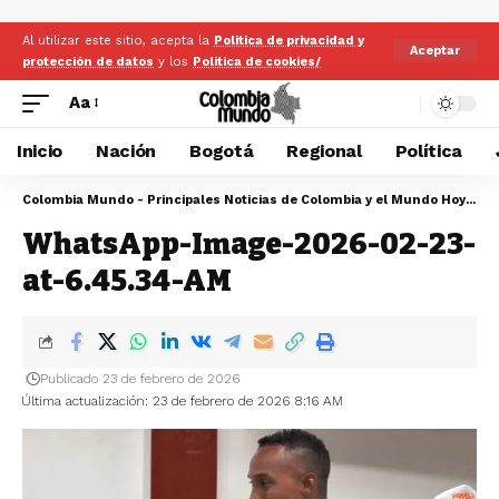
Al utilizar este sitio, acepta la
Politica de privacidad y
Aceptar
protección de datos
y los
Politica de cookies/
Aa
Inicio
Nación
Bogotá
Regional
Política
Colombia Mundo - Principales Noticias de Colombia y el Mundo Hoy
>
Wh
WhatsApp-Image-2026-02-23-
at-6.45.34-AM
Publicado 23 de febrero de 2026
Última actualización: 23 de febrero de 2026 8:16 AM