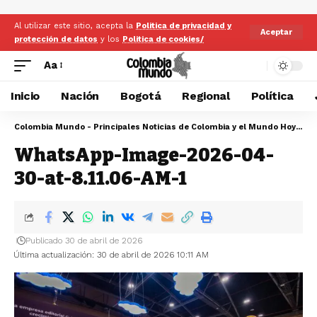
Al utilizar este sitio, acepta la
Politica de privacidad y
Aceptar
protección de datos
y los
Politica de cookies/
Aa
Inicio
Nación
Bogotá
Regional
Política
Colombia Mundo - Principales Noticias de Colombia y el Mundo Hoy
>
Wh
WhatsApp-Image-2026-04-
30-at-8.11.06-AM-1
Publicado 30 de abril de 2026
Última actualización: 30 de abril de 2026 10:11 AM