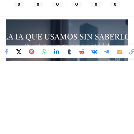
0
0
0
0
0
0
Colombia Mundo - Principales Noticias de Colombia y el Mundo Hoy
>
OPINION
La IA que usamos sin
saberlo: Un asistente
necesario en nuestra
actualidad