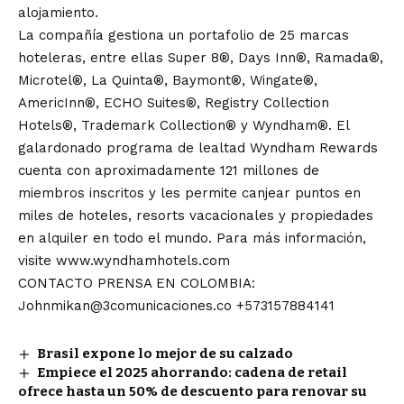
alojamiento.
La compañía gestiona un portafolio de 25 marcas
hoteleras, entre ellas Super 8®, Days Inn®, Ramada®,
Microtel®, La Quinta®, Baymont®, Wingate®,
AmericInn®, ECHO Suites®, Registry Collection
Hotels®, Trademark Collection® y Wyndham®. El
galardonado programa de lealtad Wyndham Rewards
cuenta con aproximadamente 121 millones de
miembros inscritos y les permite canjear puntos en
miles de hoteles, resorts vacacionales y propiedades
en alquiler en todo el mundo. Para más información,
visite www.wyndhamhotels.com
CONTACTO PRENSA EN COLOMBIA:
Johnmikan@3comunicaciones.co
+573157884141
Brasil expone lo mejor de su calzado
Empiece el 2025 ahorrando: cadena de retail
ofrece hasta un 50% de descuento para renovar su